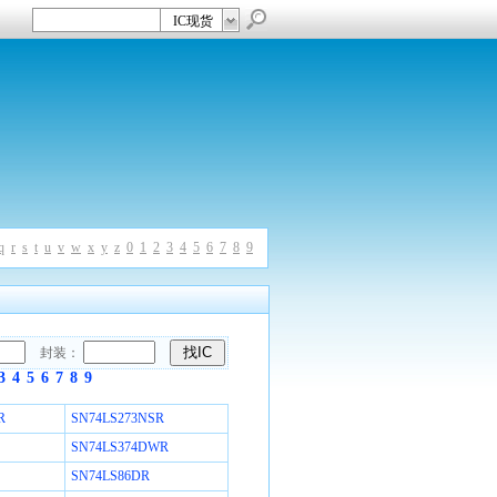
IC现货
q
r
s
t
u
v
w
x
y
z
0
1
2
3
4
5
6
7
8
9
封装：
3
4
5
6
7
8
9
R
SN74LS273NSR
SN74LS374DWR
SN74LS86DR