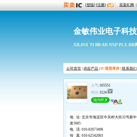
[
登陆
] [
注册
]
买卖IC网
|
金敏伟业电子科技
XILINX TI BB AD NXP PLX
公司首页
|
供应产品
|
IC现货库存
|
联系我们
人气:
165551
积分:
3124
地 址:
北京市海淀区中关村大街32号新中
发5005
电 话:
010-82673498
传 真:
010-62542003