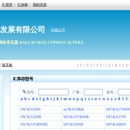
IC现货
|
IC急购
|
我的买卖
发展有限公司
|
收藏公司
 HR网络变压器 DALLAS MAX CYPRESS ALTERA
a
b
c
d
e
f
g
h
i
j
k
l
m
n
o
p
|
留言板
IC库存型号
型号：
厂商：
批号：
a
b
c
d
e
f
g
h
i
j
k
l
m
n
o
p
q
r
s
t
u
v
w
x
y
z
0
1
2
SN74LS245N
sn74LS259bdr
SN74LS273DW
SN74LS32DR
SN74LS373DWR
SN74LS373N
SN74LS374DWR2
SN74LS595N
SN74LS685N