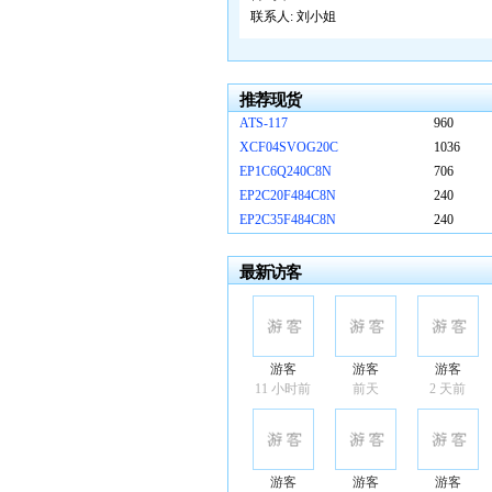
联系人:
刘小姐
推荐现货
ATS-117
960
XCF04SVOG20C
1036
EP1C6Q240C8N
706
EP2C20F484C8N
240
EP2C35F484C8N
240
最新访客
游客
游客
游客
11 小时前
前天
2 天前
游客
游客
游客