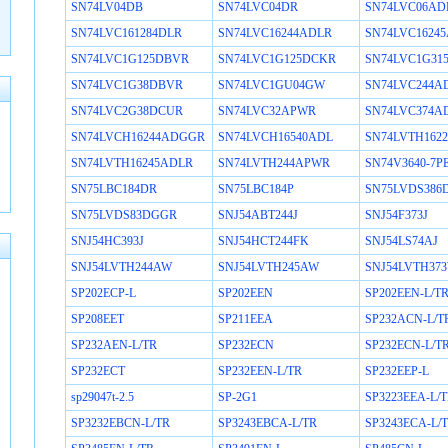
SN74LV04DB
SN74LVC04DR
SN74LVC06AD
SN74LVC161284DLR
SN74LVC16244ADLR
SN74LVC1624
SN74LVC1G125DBVR
SN74LVC1G125DCKR
SN74LVC1G31
SN74LVC1G38DBVR
SN74LVC1GU04GW
SN74LVC244
SN74LVC2G38DCUR
SN74LVC32APWR
SN74LVC374
SN74LVCH16244ADGGR
SN74LVCH16540ADL
SN74LVTH162
SN74LVTH16245ADLR
SN74LVTH244APWR
SN74V3640-7P
SN75LBC184DR
SN75LBC184P
SN75LVDS386
SN75LVDS83DGGR
SNJ54ABT244J
SNJ54F373J
SNJ54HC393J
SNJ54HCT244FK
SNJ54LS74AJ
SNJ54LVTH244AW
SNJ54LVTH245AW
SNJ54LVTH37
SP202ECP-L
SP202EEN
SP202EEN-L/T
SP208EET
SP211EEA
SP232ACN-L/T
SP232AEN-L/TR
SP232ECN
SP232ECN-L/T
SP232ECT
SP232EEN-L/TR
SP232EEP-L
sp29047t-2.5
SP-2G1
SP3223EEA-L/
SP3232EBCN-L/TR
SP3243EBCA-L/TR
SP3243ECA-L/