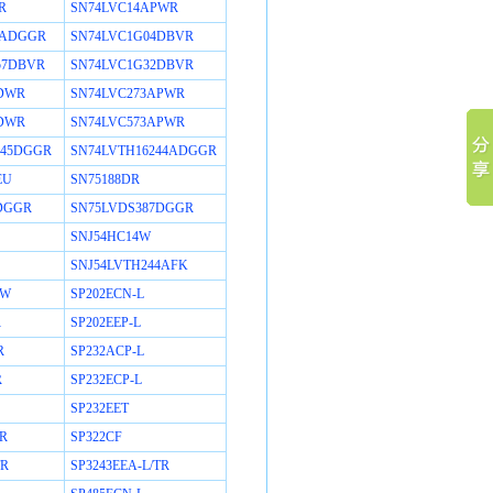
R
SN74LVC14APWR
5ADGGR
SN74LVC1G04DBVR
57DBVR
SN74LVC1G32DBVR
ADWR
SN74LVC273APWR
ADWR
SN74LVC573APWR
245DGGR
SN74LVTH16244ADGGR
EU
SN75188DR
DGGR
SN75LVDS387DGGR
SNJ54HC14W
SNJ54LVTH244AFK
3W
SP202ECN-L
R
SP202EEP-L
R
SP232ACP-L
R
SP232ECP-L
SP232EET
TR
SP322CF
TR
SP3243EEA-L/TR