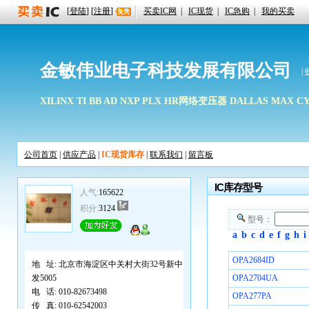
[
登陆
] [
注册
]
买卖IC网
|
IC现货
|
IC急购
|
我的买卖
金敏伟业电子科技发展有限公司
|
XILINX TI BB AD NXP PLX HR网络变压器 DALLAS MAX C
公司首页
|
供应产品
|
IC现货库存
|
联系我们
|
留言板
IC库存型号
人气:
165622
积分:
3124
型号：
a
b
c
d
e
f
g
h
i
OPA2684ID
地 址:
北京市海淀区中关村大街32号新中
发5005
OPA2704UA
电 话:
010-82673498
OPA277PA
传 真:
010-62542003