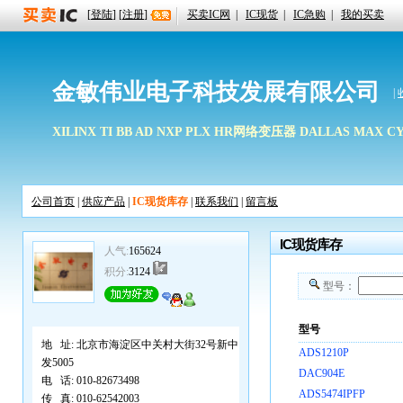
[
登陆
] [
注册
]
买卖IC网
|
IC现货
|
IC急购
|
我的买卖
金敏伟业电子科技发展有限公司
|
XILINX TI BB AD NXP PLX HR网络变压器 DALLAS MAX C
公司首页
|
供应产品
|
IC现货库存
|
联系我们
|
留言板
IC现货库存
人气:
165624
积分:
3124
型号：
型号
地 址:
北京市海淀区中关村大街32号新中
ADS1210P
发5005
DAC904E
电 话:
010-82673498
ADS5474IPFP
传 真:
010-62542003