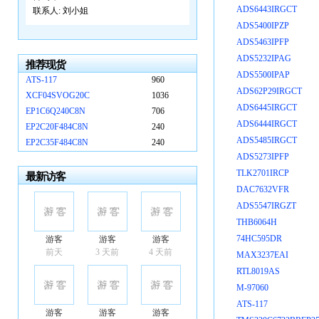
ADS6443IRGCT
联系人:
刘小姐
ADS5400IPZP
ADS5463IPFP
ADS5232IPAG
推荐现货
ADS5500IPAP
ATS-117
960
ADS62P29IRGCT
XCF04SVOG20C
1036
ADS6445IRGCT
EP1C6Q240C8N
706
ADS6444IRGCT
EP2C20F484C8N
240
ADS5485IRGCT
EP2C35F484C8N
240
ADS5273IPFP
TLK2701IRCP
最新访客
DAC7632VFR
ADS5547IRGZT
THB6064H
74HC595DR
游客
游客
游客
前天
3 天前
4 天前
MAX3237EAI
RTL8019AS
M-97060
ATS-117
游客
游客
游客