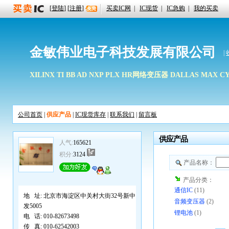
[
登陆
] [
注册
]
买卖IC网
|
IC现货
|
IC急购
|
我的买卖
金敏伟业电子科技发展有限公司
|
XILINX TI BB AD NXP PLX HR网络变压器 DALLAS MAX C
公司首页
|
供应产品
|
IC现货库存
|
联系我们
|
留言板
供应产品
人气:
165621
积分:
3124
产品名称：
产品分类：
通信IC
(11)
地 址:
北京市海淀区中关村大街32号新中
音频变压器
(2)
发5005
锂电池
(1)
电 话:
010-82673498
传 真:
010-62542003